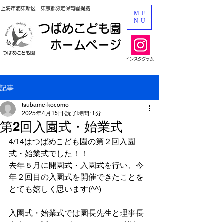
上海市浦東新区 ​東京都認定保育園提携
ME
NU
​つばめこども園​
ホームページ
​インスタグラム
記事
tsubame-kodomo
2025年4月15日
読了時間: 1分
第2回入園式・始業式
4/14はつばめこども園の第２回入園
式・始業式でした！！
去年５月に開園式・入園式を行い、今
年２回目の入園式を開催できたことを
とても嬉しく思います(^^)
入園式・始業式では園長先生と理事長